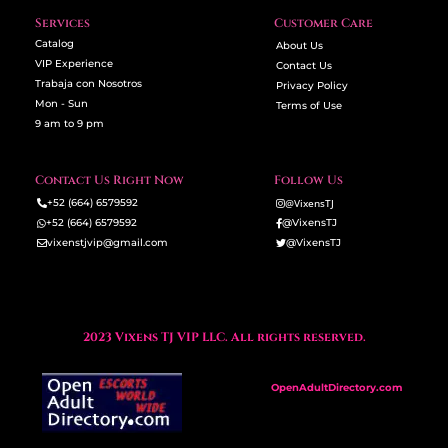
Services
Customer Care
Catalog
About Us
VIP Experience
Contact Us
Trabaja con Nosotros
Privacy Policy
Mon - Sun
Terms of Use
9 am to 9 pm
Contact Us Right Now
Follow Us
+52 (664) 6579592
@VixensTJ
+52 (664) 6579592
@VixensTJ
vixenstjvip@gmail.com
@VixensTJ
2023 Vixens TJ VIP LLC. All rights reserved.
OpenAdultDirectory.com